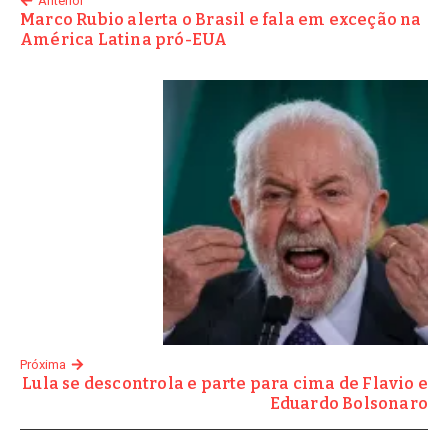
Anterior
Marco Rubio alerta o Brasil e fala em exceção na
América Latina pró-EUA
Próxima
Lula se descontrola e parte para cima de Flavio e
Eduardo Bolsonaro