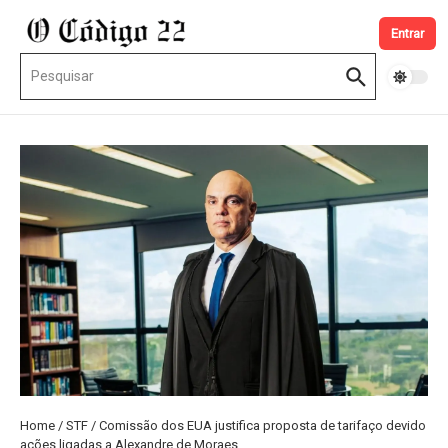
Ir para o conteúdo
Entrar
Procurar por:
Home
/
STF
/
Comissão dos EUA justifica proposta de tarifaço devido
ações ligadas a Alexandre de Moraes