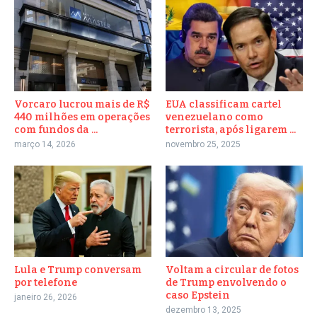
Vorcaro lucrou mais de R$
EUA classificam cartel
440 milhões em operações
venezuelano como
com fundos da ...
terrorista, após ligarem ...
março 14, 2026
novembro 25, 2025
Lula e Trump conversam
Voltam a circular de fotos
por telefone
de Trump envolvendo o
caso Epstein
janeiro 26, 2026
dezembro 13, 2025