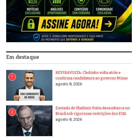
Em destaque
REVIRAVOLTA: Cleitinho volta atrás e
1
confirma candidatura ao governo Minas
agosto 8, 2026
Enviado de Vladimir Putin desembarca no
2
Brasil sob rigorosas restrições dos EUA
agosto 8, 2026