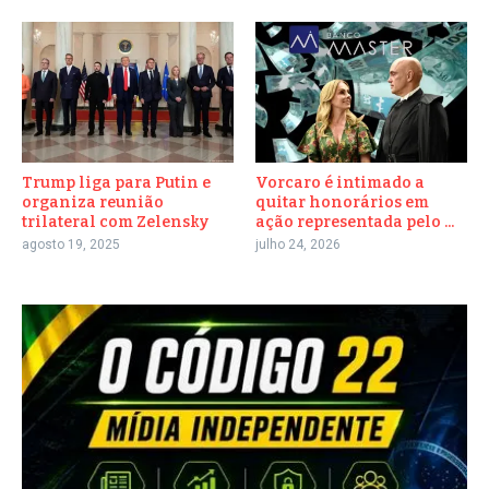
Trump liga para Putin e
Vorcaro é intimado a
organiza reunião
quitar honorários em
trilateral com Zelensky
ação representada pelo ...
agosto 19, 2025
julho 24, 2026