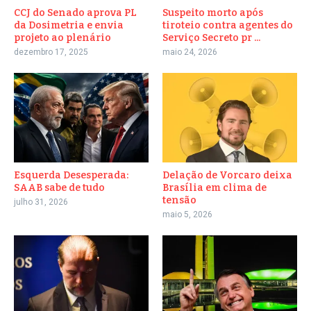
CCJ do Senado aprova PL
Suspeito morto após
da Dosimetria e envia
tiroteio contra agentes do
projeto ao plenário
Serviço Secreto pr ...
dezembro 17, 2025
maio 24, 2026
Esquerda Desesperada:
Delação de Vorcaro deixa
SAAB sabe de tudo
Brasília em clima de
tensão
julho 31, 2026
maio 5, 2026