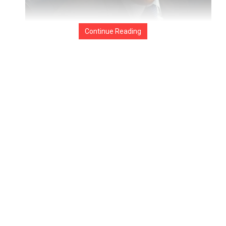
Continue Reading
Fonte: Pablo Giovanni do Metrópoles
O relatório, divulgado nesta segunda-feira (1º de junho), aponta
o bloqueio da rede social X (antigo Twitter), a suspensão da
plataforma Rumble e ordens de remoção de conteúdos como
parte dos motivos para a medida comercial.
Embora não cite o nome de Moraes diretamente, o documento
faz referência explícita a ações amplamente ligadas ao ministro,
especialmente as ocorridas em 2024 e 2025.
“Tribunais brasileiros proibiram o X de operar no Brasil, de agosto
a outubro de 2024, após a empresa se recusar a remover
conteúdo criado por um jornalista brasileiro que vive nos Estados
Unidos e nomear um representante local”, registra o texto
americano.
Em destaque