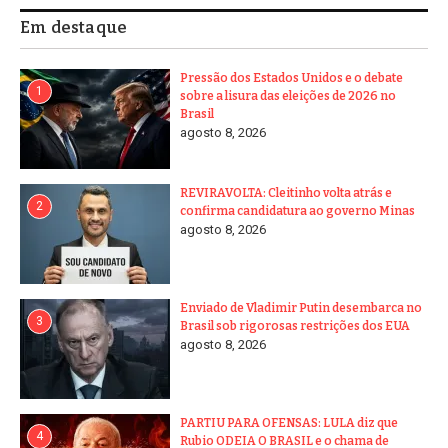
Em destaque
Pressão dos Estados Unidos e o debate
1
sobre a lisura das eleições de 2026 no
Brasil
agosto 8, 2026
REVIRAVOLTA: Cleitinho volta atrás e
2
confirma candidatura ao governo Minas
agosto 8, 2026
Enviado de Vladimir Putin desembarca no
3
Brasil sob rigorosas restrições dos EUA
agosto 8, 2026
PARTIU PARA OFENSAS: LULA diz que
4
Rubio ODEIA O BRASIL e o chama de