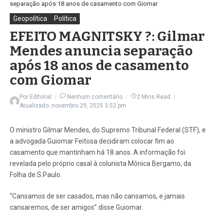
separação após 18 anos de casamento com Giomar
Geopolítica
Política
EFEITO MAGNITSKY ?: Gilmar
Mendes anuncia separação
após 18 anos de casamento
com Giomar
Por
Editorial
Nenhum comentário
2 Mins Read
Atualizado: novembro 29, 2025
3:52 pm
O ministro Gilmar Mendes, do Supremo Tribunal Federal (STF), e
a advogada Guiomar Feitosa decidiram colocar fim ao
casamento que mantinham há 18 anos. A informação foi
revelada pelo próprio casal à colunista Mônica Bergamo, da
Folha de S.Paulo.
“Cansamos de ser casados, mas não cansamos, e jamais
cansaremos, de ser amigos” disse Guiomar.