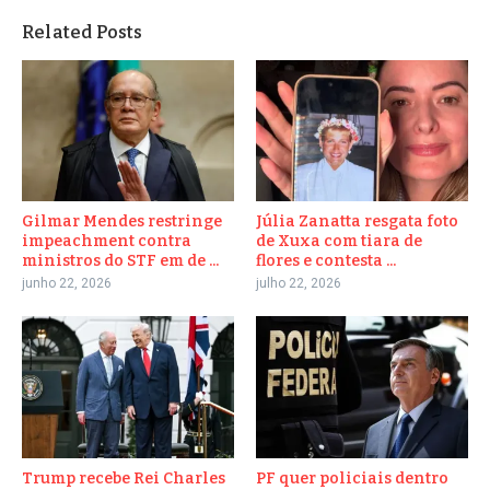
Related Posts
Gilmar Mendes restringe
Júlia Zanatta resgata foto
impeachment contra
de Xuxa com tiara de
ministros do STF em de ...
flores e contesta ...
junho 22, 2026
julho 22, 2026
Trump recebe Rei Charles
PF quer policiais dentro