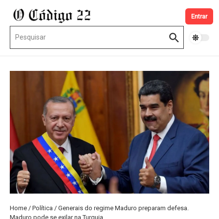
Ir para o conteúdo
Entrar
Procurar por:
Home
/
Política
/
Generais do regime Maduro preparam defesa.
Maduro pode se exilar na Turquia