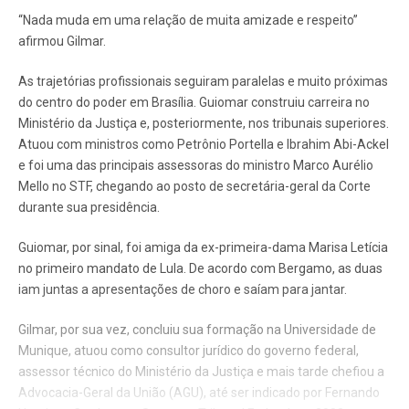
“Nada muda em uma relação de muita amizade e respeito”
afirmou Gilmar.
As trajetórias profissionais seguiram paralelas e muito próximas
do centro do poder em Brasília. Guiomar construiu carreira no
Ministério da Justiça e, posteriormente, nos tribunais superiores.
Atuou com ministros como Petrônio Portella e Ibrahim Abi-Ackel
e foi uma das principais assessoras do ministro Marco Aurélio
Mello no STF, chegando ao posto de secretária-geral da Corte
durante sua presidência.
Guiomar, por sinal, foi amiga da ex-primeira-dama Marisa Letícia
no primeiro mandato de Lula. De acordo com Bergamo, as duas
iam juntas a apresentações de choro e saíam para jantar.
Gilmar, por sua vez, concluiu sua formação na Universidade de
Munique, atuou como consultor jurídico do governo federal,
assessor técnico do Ministério da Justiça e mais tarde chefiou a
Advocacia-Geral da União (AGU), até ser indicado por Fernando