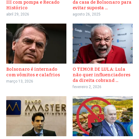
III com pompa e Recado
da casa de Bolsonaro para
Histórico
evitar suposta ...
abril 29, 2026
agosto 26, 2025
Bolsonaro é internado
O TEMOR DE LULA: Lula
com vômitos e calafrios
não quer influenciadores
da direita cobrand ...
março 13, 2026
fevereiro 2, 2026