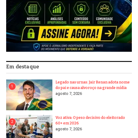
Em destaque
Legado nas urnas: Jair Renan adota nome
1
do pai e causa alvoroço na grande mídia
agosto 7, 2026
Voz ativa: O peso decisivo do eleitorado
2
60+ em 2026
agosto 7, 2026