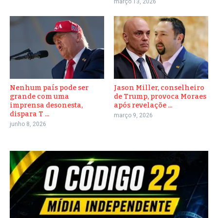
março 13, 2026
Nenhum país pode ser
Jason Miller, conselheiro
grande com uma
de Trump, provoca Moraes
imprensa desonesta,
após revelaçõe ...
dispara T ...
março 9, 2026
junho 8, 2026