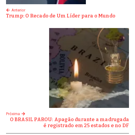
Anterior
Trump: O Recado de Um Líder para o Mundo
Próxima
O BRASIL PAROU: Apagão durante a madrugada
é registrado em 25 estados e no DF