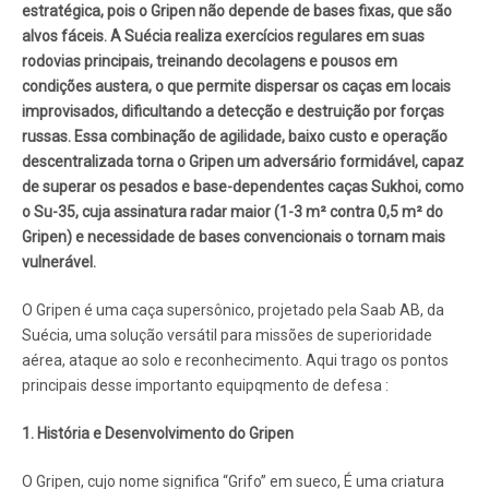
estratégica, pois o Gripen não depende de bases fixas, que são
alvos fáceis. A Suécia realiza exercícios regulares em suas
rodovias principais, treinando decolagens e pousos em
condições austera, o que permite dispersar os caças em locais
improvisados, dificultando a detecção e destruição por forças
russas. Essa combinação de agilidade, baixo custo e operação
descentralizada torna o Gripen um adversário formidável, capaz
de superar os pesados e base-dependentes caças Sukhoi, como
o Su-35, cuja assinatura radar maior (1-3 m² contra 0,5 m² do
Gripen) e necessidade de bases convencionais o tornam mais
vulnerável.
O Gripen é uma caça supersônico, projetado pela Saab AB, da
Suécia, uma solução versátil para missões de superioridade
aérea, ataque ao solo e reconhecimento. Aqui trago os pontos
principais desse importanto equipqmento de defesa :
1. História e Desenvolvimento do Gripen
O Gripen, cujo nome significa “Grifo” em sueco, É uma criatura