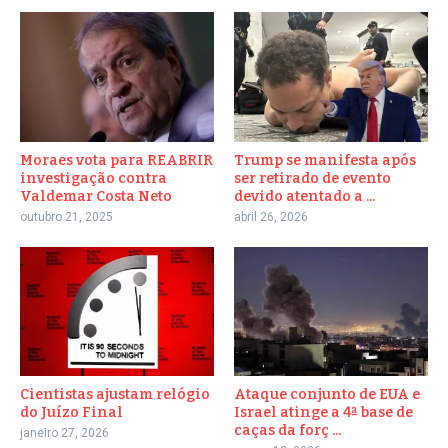
Moraes vota para REABRIR
Trump se manifesta após
investigação contra
ser retirado de evento
Valdemar Costa Neto
devido atentado a ...
outubro 21, 2025
abril 26, 2026
Cientistas ajustam relógio
Ataque conjunto de EUA e
do Juízo Final
Israel atinge a 4ª base de
caças da forç ...
janeiro 27, 2026