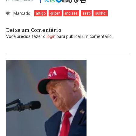
Marcado:
artigo
gripen
moises
saab
sukhoi
Deixe um Comentário
Você precisa fazer o
login
para publicar um comentário.