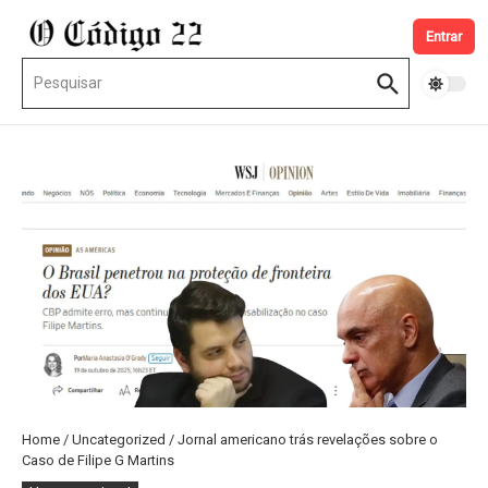
Ir para o conteúdo
Entrar
Procurar por:
Home
/
Uncategorized
/
Jornal americano trás revelações sobre o
Caso de Filipe G Martins