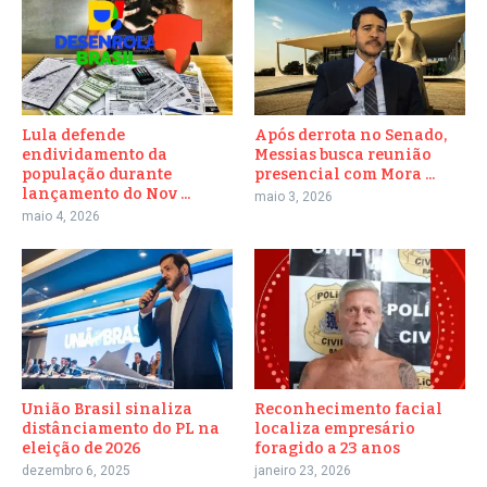
Lula defende
Após derrota no Senado,
endividamento da
Messias busca reunião
população durante
presencial com Mora ...
lançamento do Nov ...
maio 3, 2026
maio 4, 2026
União Brasil sinaliza
Reconhecimento facial
distânciamento do PL na
localiza empresário
eleição de 2026
foragido a 23 anos
dezembro 6, 2025
janeiro 23, 2026