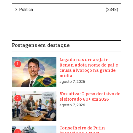
Colômbia. Tornou-se, de longe, o maior negócio da Colômbia, e
Petro não faz nada para impedi-lo, apesar dos pagamentos e
subsídios em larga escala dos EUA, que nada mais são do que
um roubo a longo prazo da América. A partir de hoje, esses
pagamentos, ou qualquer outra forma de pagamento ou
subsídios, não serão mais feitos à Colômbia. O objetivo dessa
produção de drogas é a venda de grandes quantidades do
produto para os Estados Unidos, causando morte, destruição e
caos. Petro, um líder de baixa reputação e muito impopular, com
uma nova língua em relação aos Estados Unidos, é melhor
fechar esses campos de extermínio imediatamente, ou os
Estados Unidos os fecharão para ele, e isso não será feito de
forma agradável. Obrigado pela sua atenção a este assunto”
escreveu o republican conforme postagem abaixo
Continue Reading