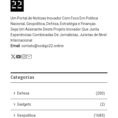
Donald Trump chama
presidente da Colômbia de
LÍDER DO TRÁFICO
Por
Editorial
Nenhum comentário
2 Mins Read
Atualizado: outubro 20, 2025
11:59 pm
Neste domingo (19), o presidente dos Estados Unidos, Donald
Trump, chamou o presidente da Colômbia, Gustavo Petro, de
“líder do tráfico de drogas ilegais”. O americano se manifestou
por meio de sua rede, Truth Social.
Ainda no post, Trump diz que a produção em massa de drogas
tornou-se o maior negócio da Colômbia e Prtro não faz nada
para impedir. Ele anunciou o fim de subsídios para a Colômbia.
“O presidente Gustavo Petro, da Colômbia, é um líder do tráfico
de drogas ilegais que incentiva fortemente a produção em
massa de drogas, em campos grandes e pequenos, por toda a