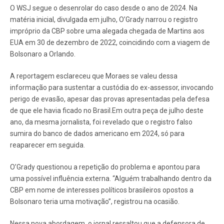
O WSJ segue o desenrolar do caso desde o ano de 2024. Na
matéria inicial, divulgada em julho, O’Grady narrou o registro
impróprio da CBP sobre uma alegada chegada de Martins aos
EUA em 30 de dezembro de 2022, coincidindo com a viagem de
Bolsonaro a Orlando.
A reportagem esclareceu que Moraes se valeu dessa
informação para sustentar a custódia do ex-assessor, invocando
perigo de evasão, apesar das provas apresentadas pela defesa
de que ele havia ficado no Brasil.Em outra peça de julho deste
ano, da mesma jornalista, foi revelado que o registro falso
sumira do banco de dados americano em 2024, só para
reaparecer em seguida.
O’Grady questionou a repetição do problema e apontou para
uma possível influência externa. “Alguém trabalhando dentro da
CBP em nome de interesses políticos brasileiros opostos a
Bolsonaro teria uma motivação”, registrou na ocasião.
Nessa nova abordagem, o jornal ressaltou que a defensora de