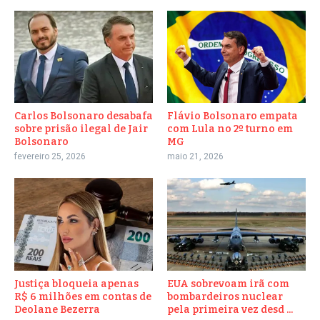
Carlos Bolsonaro desabafa
Flávio Bolsonaro empata
sobre prisão ilegal de Jair
com Lula no 2º turno em
Bolsonaro
MG
fevereiro 25, 2026
maio 21, 2026
Justiça bloqueia apenas
EUA sobrevoam irã com
R$ 6 milhões em contas de
bombardeiros nuclear
Deolane Bezerra
pela primeira vez desd ...