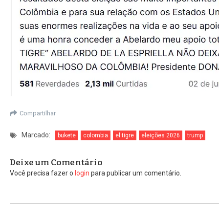
Compartilhar
Marcado:
bukete
colombia
el tigre
eleições 2026
trump
Deixe um Comentário
Você precisa fazer o
login
para publicar um comentário.