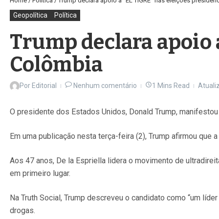
Home
/
Política
/
Trump declara apoio a “EL TIGRE” nas eleições presiden
Geopolítica
Política
Trump declara apoio a
Colômbia
Por
Editorial
Nenhum comentário
1 Mins Read
Atuali
O presidente dos Estados Unidos, Donald Trump, manifestou 
Em uma publicação nesta terça-feira (2), Trump afirmou que a 
Aos 47 anos, De la Espriella lidera o movimento de ultradire
em primeiro lugar.
Na Truth Social, Trump descreveu o candidato como “um líder 
drogas.