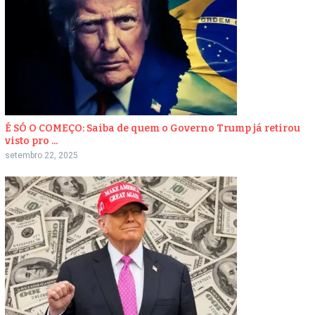
É SÓ O COMEÇO: Saiba de quem o Governo Trump já retirou
visto pro ...
setembro 22, 2025