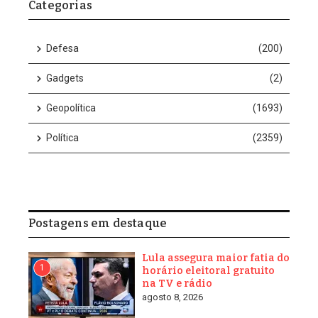
Categorias
Editorial
Defesa
(200)
Gadgets
(2)
Related Posts
Geopolítica
(1693)
Política
(2359)
Postagens em destaque
REVIRAVOLTA: Cleitinho
Crime organizado
volta atrás e confirma
assumiu presidência do
candidatura ao gove ...
PSDB em Belford Roxo-RJ
Lula assegura maior fatia do
1
horário eleitoral gratuito
agosto 8, 2026
fevereiro 4, 2026
na TV e rádio
agosto 8, 2026