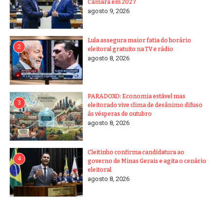
Câmara em 2027
Marcado:
agu
inss
agosto 9, 2026
Lula assegura maior fatia do horário
2
eleitoral gratuito na TV e rádio
agosto 8, 2026
PARADOXO: Economia estável mas
3
eleitorado vive clima de desânimo difuso
às vésperas de outubro
agosto 8, 2026
Cleitinho confirma candidatura ao
4
governo de Minas Gerais e agita o cenário
eleitoral
agosto 8, 2026
Anterior
O Departamento de Estado dos EUA designou o
Cartel dos Sóis como uma organização terrorista
estrangeira.