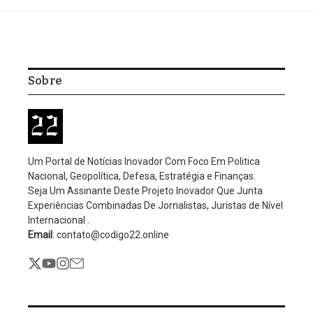
Sobre
Um Portal de Notícias Inovador Com Foco Em Politica
Nacional, Geopolítica, Defesa, Estratégia e Finanças.
Seja Um Assinante Deste Projeto Inovador Que Junta
Experiências Combinadas De Jornalistas, Juristas de Nível
Próxima
Internacional .
Trump não descarta o envio de tropas terrestres
Email
: contato@codigo22.online
para a Venezuela e diz que pode conversar com
Maduro