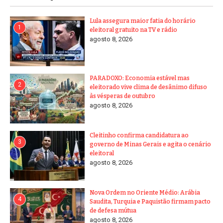
Lula assegura maior fatia do horário
1
eleitoral gratuito na TV e rádio
agosto 8, 2026
PARADOXO: Economia estável mas
2
eleitorado vive clima de desânimo difuso
às vésperas de outubro
agosto 8, 2026
Cleitinho confirma candidatura ao
3
governo de Minas Gerais e agita o cenário
eleitoral
agosto 8, 2026
Nova Ordem no Oriente Médio: Arábia
4
Saudita, Turquia e Paquistão firmam pacto
de defesa mútua
agosto 8, 2026