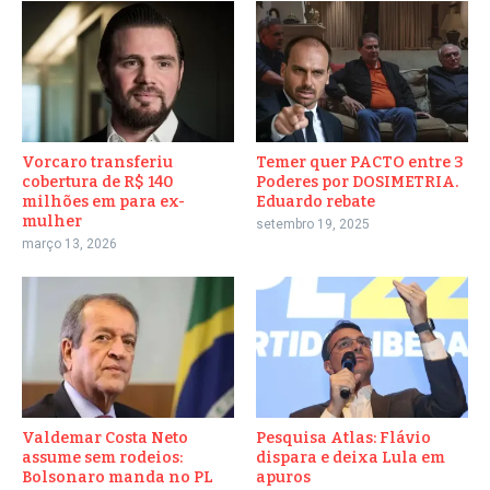
Vorcaro transferiu
Temer quer PACTO entre 3
cobertura de R$ 140
Poderes por DOSIMETRIA.
milhões em para ex-
Eduardo rebate
mulher
setembro 19, 2025
março 13, 2026
Valdemar Costa Neto
Pesquisa Atlas: Flávio
assume sem rodeios:
dispara e deixa Lula em
Bolsonaro manda no PL
apuros