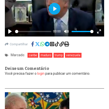
Play
00:00
Play
Mute
Enter
fullscr
Compartilhar
Marcado:
caribe
maduro
trump
venezuela
Deixe um Comentário
Você precisa fazer o
login
para publicar um comentário.