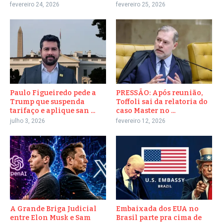
fevereiro 24, 2026
fevereiro 25, 2026
Paulo Figueiredo pede a
PRESSÃO: Após reunião,
Trump que suspenda
Toffoli sai da relatoria do
tarifaço e aplique san ...
caso Master no ...
julho 3, 2026
fevereiro 12, 2026
A Grande Briga Judicial
Embaixada dos EUA no
entre Elon Musk e Sam
Brasil parte pra cima de