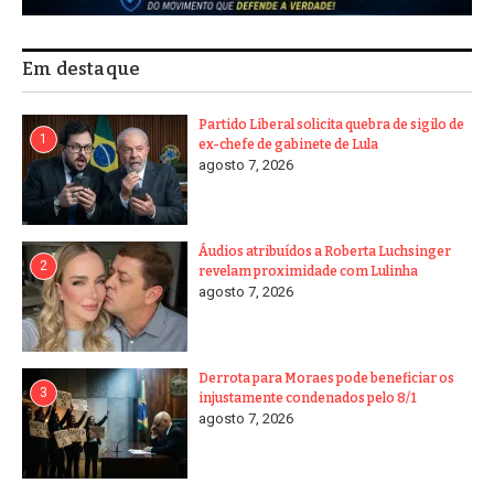
Em destaque
Partido Liberal solicita quebra de sigilo de
1
ex-chefe de gabinete de Lula
agosto 7, 2026
Áudios atribuídos a Roberta Luchsinger
2
revelam proximidade com Lulinha
agosto 7, 2026
Derrota para Moraes pode beneficiar os
3
injustamente condenados pelo 8/1
agosto 7, 2026