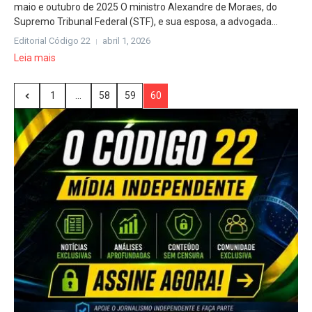
maio e outubro de 2025 O ministro Alexandre de Moraes, do
Supremo Tribunal Federal (STF), e sua esposa, a advogada...
Editorial Código 22
abril 1, 2026
Leia mais
1
...
58
59
60