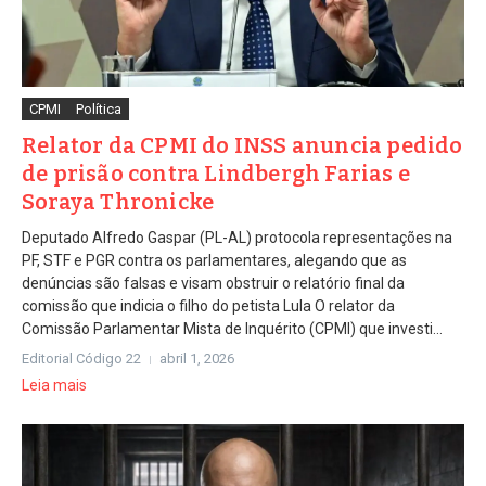
CPMI
Política
Relator da CPMI do INSS anuncia pedido
de prisão contra Lindbergh Farias e
Soraya Thronicke
Deputado Alfredo Gaspar (PL-AL) protocola representações na
PF, STF e PGR contra os parlamentares, alegando que as
denúncias são falsas e visam obstruir o relatório final da
comissão que indicia o filho do petista Lula O relator da
Comissão Parlamentar Mista de Inquérito (CPMI) que investi...
Editorial Código 22
abril 1, 2026
Leia mais