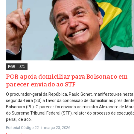
PGR
STJ
PGR apoia domiciliar para Bolsonaro em
parecer enviado ao STF
O procurador-geral da República, Paulo Gonet, manifestou-se nesta
segunda-feira (23) a favor da concessão de domiciliar ao presidente
Bolsonaro (PL). O parecer foi enviado ao ministro Alexandre de Mor
do Supremo Tribunal Federal (STF), relator do processo de execuçã
penal, de aco...
Editorial Código 22
março 23, 2026