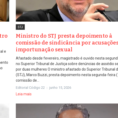
STJ
tro
Ministro do STJ presta depoimento à
comissão de sindicância por acusaçõe
importunação sexual
al e
a
Afastado desde fevereiro, magistrado é ouvido nesta segunda
mento
no Superior Tribunal de Justiça sobre denúncias de assédio se
no
por duas mulheres O ministro afastado do Superior Tribunal d
(STJ), Marco Buzzi, presta depoimento nesta segunda-feira (
comissão de...
Editorial Código 22
junho 15, 2026
Leia mais