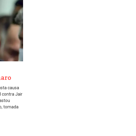
naro
justa causa
l contra Jair
fastou
ão, tomada