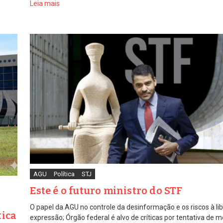
Leia mais
AGU
Política
STJ
Este é o futuro ministro do STF
O papel da AGU no controle da desinformação e os riscos à li
tica
expressão; Órgão federal é alvo de críticas por tentativa de m