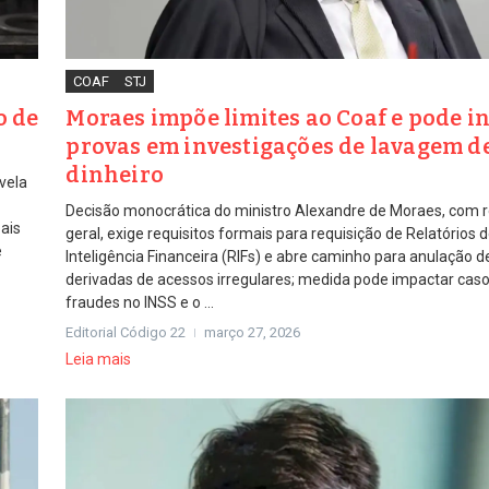
COAF
STJ
o de
Moraes impõe limites ao Coaf e pode i
provas em investigações de lavagem d
dinheiro
vela
Decisão monocrática do ministro Alexandre de Moraes, com 
ais
geral, exige requisitos formais para requisição de Relatórios 
e
Inteligência Financeira (RIFs) e abre caminho para anulação d
derivadas de acessos irregulares; medida pode impactar ca
fraudes no INSS e o ...
Editorial Código 22
março 27, 2026
Leia mais