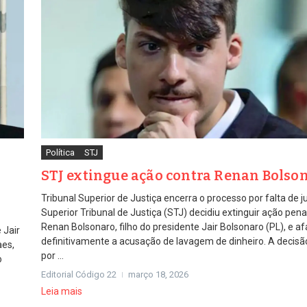
Política
STJ
STJ extingue ação contra Renan Bolso
Tribunal Superior de Justiça encerra o processo por falta de 
Superior Tribunal de Justiça (STJ) decidiu extinguir ação pena
Renan Bolsonaro, filho do presidente Jair Bolsonaro (PL), e a
 Jair
definitivamente a acusação de lavagem de dinheiro. A decis
aes,
por ...
o
Editorial Código 22
março 18, 2026
Leia mais