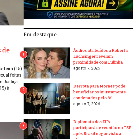
Em destaque
s de
Áudios atribuídos a Roberta
1
Luchsinger revelam
proximidade com Lulinha
agosto 7, 2026
-feira (15)
xual feitas
e Justiça
Derrota para Moraes pode
15) à
2
beneficiar os injustamente
condenados pelo 8/1
agosto 7, 2026
Diplomata dos EUA
3
participará de reunião no TSE
após Brasil negar visto a