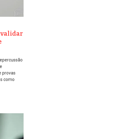
nvalidar
e
repercussão
de
e provas
sos como