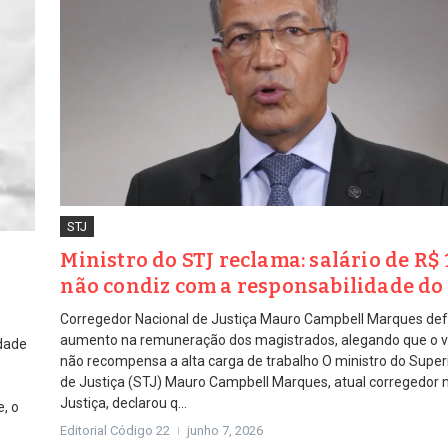
STJ
Ministro do STJ reclama: salário de R$ 
não condiz com a responsabilidade do
Corregedor Nacional de Justiça Mauro Campbell Marques de
aumento na remuneração dos magistrados, alegando que o va
rdade
não recompensa a alta carga de trabalho O ministro do Superi
de Justiça (STJ) Mauro Campbell Marques, atual corregedor 
Justiça, declarou q...
, o
Editorial Código 22
junho 7, 2026