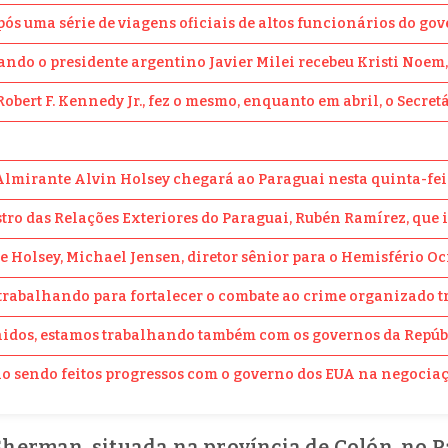
após uma série de viagens oficiais de altos funcionários do g
ando o presidente argentino Javier Milei recebeu Kristi Noem,
obert F. Kennedy Jr., fez o mesmo, enquanto em abril, o Secret
Almirante Alvin Holsey chegará ao Paraguai nesta quinta-fei
nistro das Relações Exteriores do Paraguai, Rubén Ramírez, q
e Holsey, Michael Jensen, diretor sênior para o Hemisfério O
abalhando para fortalecer o combate ao crime organizado tran
dos, estamos trabalhando também com os governos da República
o sendo feitos progressos com o governo dos EUA na negociaç
Sherman, situada na província de Colón, no 