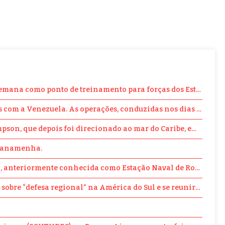
semana como ponto de treinamento para forças dos Estados Unid
es com a Venezuela. As operações, conduzidas nos dias 17 e 1
ampson, que depois foi direcionado ao mar do Caribe, em um 
o panamenha.
boa, anteriormente conhecida como Estação Naval de Rodman.
obre “defesa regional” na América do Sul e se reunirá com o 