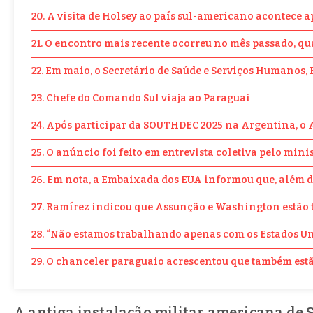
20. A visita de Holsey ao país sul-americano acontece 
21. O encontro mais recente ocorreu no mês passado, qu
22. Em maio, o Secretário de Saúde e Serviços Humanos, R
23. Chefe do Comando Sul viaja ao Paraguai
24. Após participar da SOUTHDEC 2025 na Argentina, o 
25. O anúncio foi feito em entrevista coletiva pelo mi
26. Em nota, a Embaixada dos EUA informou que, além d
27. Ramírez indicou que Assunção e Washington estão tr
28. “Não estamos trabalhando apenas com os Estados Uni
29. O chanceler paraguaio acrescentou que também estã
A antiga instalação militar americana de 