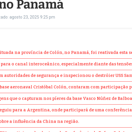
e no Panamá
zado: agosto 23, 2025
9:25 pm
ituada na província de Colón, no Panamá, foi reativada esta 
a para o canal interoceânico, especialmente diante das tensõ
com autoridades de segurança e inspecionou o destróier USS S
 na base aeronaval Cristóbal Colón, contaram com participaçã
magens que o capturam nos píeres da base Vasco Núñez de Bal
eguiu para a Argentina, onde participará de uma conferência s
obre a influência da China na região.