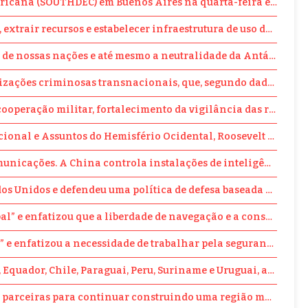
ricana (SOUTHDEC) em Buenos Aires na quarta-feira e alertou 
trair recursos e estabelecer infraestrutura de uso duplo, de p
ia de nossas nações e até mesmo a neutralidade da Antártida.”
ções criminosas transnacionais, que, segundo dados dos EUA, g
 cooperação militar, fortalecimento da vigilância das rotas 
cional e Assuntos do Hemisfério Ocidental, Roosevelt Ditlevs
comunicações. A China controla instalações de inteligência mi
ados Unidos e defendeu uma política de defesa baseada em três 
lobal” e enfatizou que a liberdade de navegação e a consciênc
” e enfatizou a necessidade de trabalhar pela segurança do Atl
 Equador, Chile, Paraguai, Peru, Suriname e Uruguai, além de 
ões parceiras para continuar construindo uma região mais se