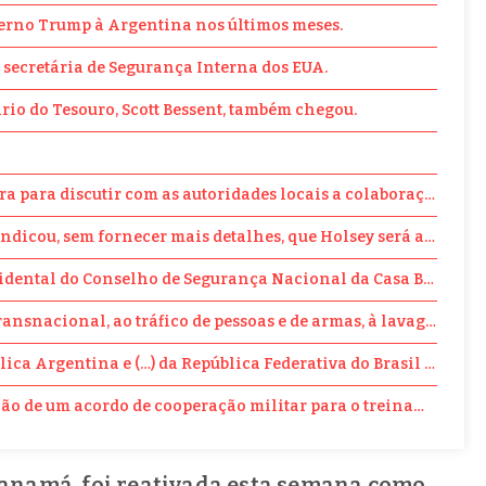
overno Trump à Argentina nos últimos meses.
 secretária de Segurança Interna dos EUA.
ário do Tesouro, Scott Bessent, também chegou.
ra para discutir com as autoridades locais a colaboração em
ue indicou, sem fornecer mais detalhes, que Holsey será acom
cidental do Conselho de Segurança Nacional da Casa Branca, 
snacional, ao tráfico de pessoas e de armas, à lavagem de di
 Argentina e (…) da República Federativa do Brasil na segura
ão de um acordo de cooperação militar para o treinamento e 
Panamá, foi reativada esta semana como