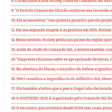
8. O almirante Alvin Holsey, chefe do Comando Sul dos 
9. “O Partido Comunista Chinês continua sua incursão me
10. Ele acrescentou: “Isso poderia permitir que ele pro
11. Em sua segunda viagem à Argentina em 2025, Holsey 
12. Nesse sentido, Holsey pediu aos países da região q
13. Além do chefe do Comando Sul, o evento também con
14. “Empresas chinesas estão se apropriando de terras, 
15. Na abertura do fórum, o ministro da Defesa argentin
16. Petri ressaltou a importância do Atlântico Sul, ob
17. Ele também alertou que a pesca ilegal não declarad
18. O SOUTHDEC 2025 é organizado pelo Comando Sul dos 
19. O encontro, que acontece desde 2009, tem como pri