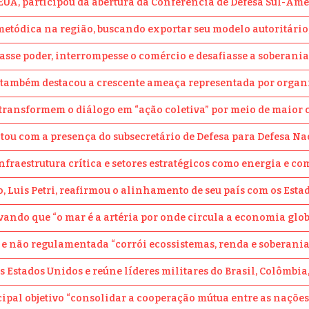
EUA, participou da abertura da Conferência de Defesa Sul-Ame
tódica na região, buscando exportar seu modelo autoritário, ex
jetasse poder, interrompesse o comércio e desafiasse a soberan
também destacou a crescente ameaça representada por organiza
ue transformem o diálogo em “ação coletiva” por meio de maior
tou com a presença do subsecretário de Defesa para Defesa Na
infraestrutura crítica e setores estratégicos como energia e 
o, Luis Petri, reafirmou o alinhamento de seu país com os Est
servando que “o mar é a artéria por onde circula a economia g
a e não regulamentada “corrói ecossistemas, renda e soberania
Estados Unidos e reúne líderes militares do Brasil, Colômbia,
ncipal objetivo “consolidar a cooperação mútua entre as naç