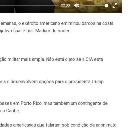
00:00
Mute
Enter
fullscr
semanas, o exército americano emiminou barcos na costa
tivo final é tirar Maduro do poder .
o militar mais ampla. Não está claro se a CIA está
pria e desenvolvem opções para o presidente Trump
 em bases em Porto Rico, mas também um contingente de
 no Caribe.
oridades americanas que falaram sob condição de anonimato