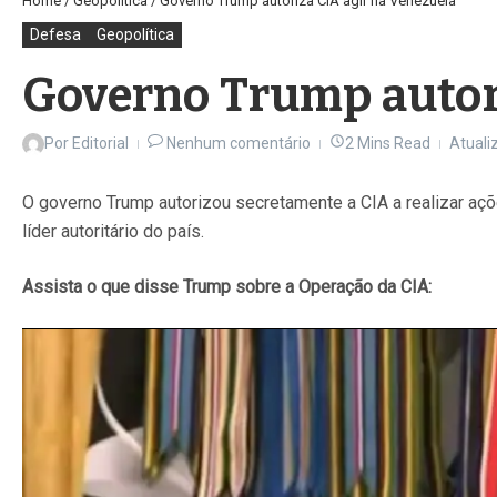
Home
/
Geopolítica
/
Governo Trump autoriza CIA agir na Venezuela
Defesa
Geopolítica
Governo Trump autori
Por
Editorial
Nenhum comentário
2 Mins Read
Atuali
O governo Trump autorizou secretamente a CIA a realizar aç
líder autoritário do país.
Assista o que disse Trump sobre a Operação da CIA: