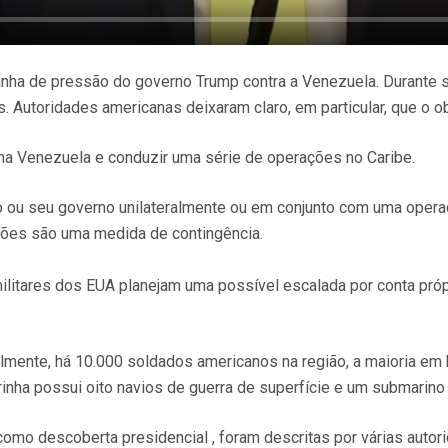
anha de pressão do governo Trump contra a Venezuela. Durante 
utoridades americanas deixaram claro, em particular, que o obje
s na Venezuela e conduzir uma série de operações no Caribe.
ou seu governo unilateralmente ou em conjunto com uma operaçã
ções são uma medida de contingência.
itares dos EUA planejam uma possível escalada por conta pró
tualmente, há 10.000 soldados americanos na região, a maioria
arinha possui oito navios de guerra de superfície e um submarino
 como descoberta presidencial , foram descritas por várias aut