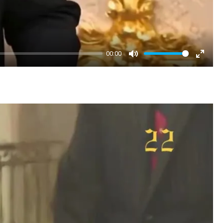
00:00
Mute
Enter
fullscr