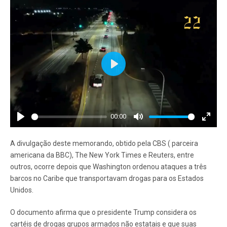
Play
00:00
Play
Mute
Enter
fullscr
A divulgação deste memorando, obtido pela CBS ( parceira
americana da BBC), The New York Times e Reuters, entre
outros, ocorre depois que Washington ordenou ataques a três
barcos no Caribe que transportavam drogas para os Estados
Unidos.
O documento afirma que o presidente Trump considera os
cartéis de drogas grupos armados não estatais e que suas