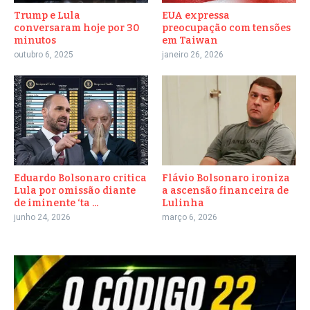
Trump e Lula
EUA expressa
conversaram hoje por 30
preocupação com tensões
minutos
em Taiwan
outubro 6, 2025
janeiro 26, 2026
Eduardo Bolsonaro critica
Flávio Bolsonaro ironiza
Lula por omissão diante
a ascensão financeira de
de iminente ‘ta ...
Lulinha
junho 24, 2026
março 6, 2026