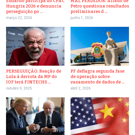
Eduardo participa do CPAC
MAL PERDEDOR: Aliado de
Hungria 2026 e denuncia
Petro questiona resultados
perseguição po ...
preliminares d ...
março 22, 2026
junho 1, 2026
PERSEGUIÇÃO: Reação de
PF deflagra segunda fase
Lula à derrota da MP do
de operação sobre
IOF terá FINTECHS ...
vazamento de dados de ...
outubro 9, 2025
abril 2, 2026