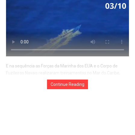
E na sequência as Forças da Marinha dos EUA e o Corpo de
Fuzileiros Navais realizaram treinamentos no Mar do Caribe,
incluindo exercícios com fogo real — utilizando sistemas navais
Continue Reading
de armas. Em comunicado do Comando Sul, as forças militares
estão desdobradas na região em apoio às operações dirigidas
pelo Departamento de Guerra.
Assista: