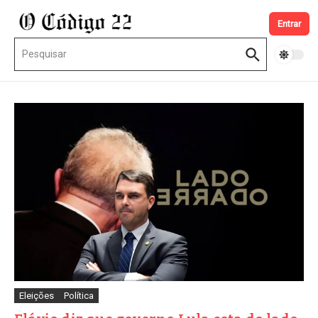
Ir para o conteúdo
Entrar
Procurar por:
Eleições
Política