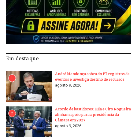
Em destaque
André Mendonça cobra do PT registros de
1
eventos e investiga destino de recursos
agosto 9, 2026
Acordo de bastidores: Lula e Ciro Nogueira
2
alinham apoio para a presidência da
Câmara em 2027
agosto 9, 2026